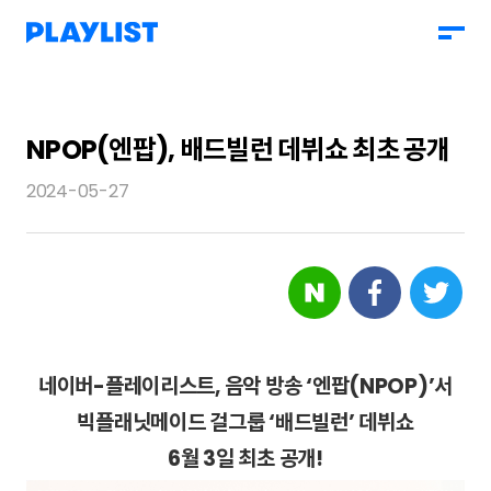
NPOP(엔팝), 배드빌런 데뷔쇼 최초 공개
2024-05-27
네이버-플레이리스트, 음악 방송 ‘엔팝(NPOP)’서
빅플래닛메이드 걸그룹 ‘배드빌런’ 데뷔쇼
6월 3일 최초 공개!