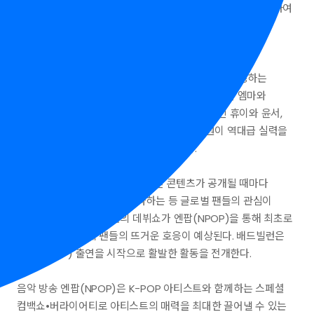
배드빌런은 흔들림 없는 라이브와 독보적인 퍼포먼스를 비롯하여
그들만의 특별한 데뷔 준비 과정과 프로페셔널한 모습 뒤의
비하인드 스토리까지 보여줄 예정이다.
배드빌런은 빅플래닛메이드엔터가 설립 3년 만에 론칭하는
걸그룹이다. Mnet ‘스트릿 우먼 파이터’에서 활약한 엠마와
원밀리언 출신 클로이 영, MBC ‘방과후 설렘’ 출신 휴이와 윤서,
팔색조 매력을 갖춘 이나, 빈, 켈리 등 멤버 전원이 역대급 실력을
갖춰 ‘5세대 최강 신인’으로 주목받고 있다.
정식 데뷔 전이지만, 데뷔 프로모션 콘텐츠가 공개될 때마다
유튜브 조회수 100만건을 돌파하는 등 글로벌 팬들의 관심이
증폭되고 있다. 배드빌런의 데뷔쇼가 엔팝(NPOP)을 통해 최초로
공개되면서 전세계 팬들의 뜨거운 호응이 예상된다. 배드빌런은
엔팝(NPOP) 출연을 시작으로 활발한 활동을 전개한다.
음악 방송 엔팝(NPOP)은 K-POP 아티스트와 함께하는 스페셜
컴백쇼•버라이어티로 아티스트의 매력을 최대한 끌어낼 수 있는